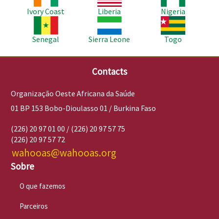
Ivory Coast
Liberia
Nigeria
Imagem
Imagem
Imagem
Senegal
Sierra Leone
Togo
Contacts
Organização Oeste Africana da Saúde
01 BP 153 Bobo-Dioulasso 01 / Burkina Faso
(226) 20 97 01 00 / (226) 20 97 57 75
(226) 20 97 57 72
wahooas@wahooas.org
Sobre
O que fazemos
Parceiros