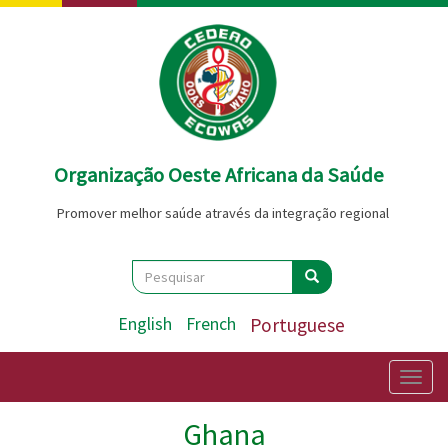
Passar
para
o
conteúdo
principal
Organização Oeste Africana da Saúde
Promover melhor saúde através da integração regional
Search
Pesquisar
Pesquisar
English
French
Portuguese
Togg
navig
Ghana