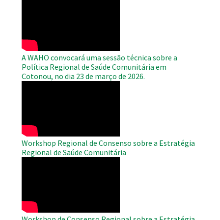
Remote
Video
A WAHO convocará uma sessão técnica sobre a
Política Regional de Saúde Comunitária em
Cotonou, no dia 23 de março de 2026.
WAHO
Remote
Video
Workshop Regional de Consenso sobre a Estratégia
Regional de Saúde Comunitária
WAHO
Remote
Video
Workshop de Consenso Regional sobre a Estratégia