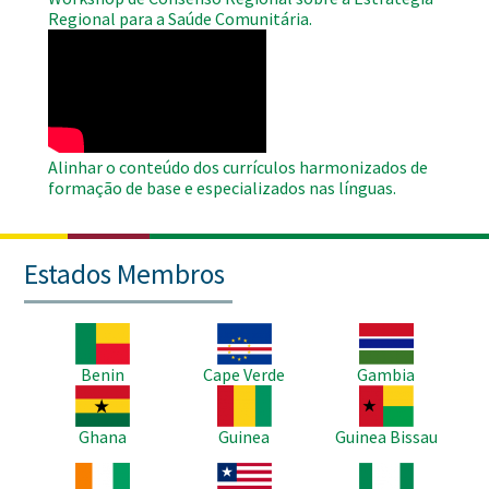
Regional para a Saúde Comunitária.
WAHO
Remote
Video
Alinhar o conteúdo dos currículos harmonizados de
formação de base e especializados nas línguas.
Estados Membros
Imagem
Imagem
Imagem
Benin
Cape Verde
Gambia
Imagem
Imagem
Imagem
Ghana
Guinea
Guinea Bissau
Imagem
Imagem
Imagem