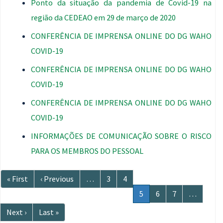
Ponto da situação da pandemia de Covid-19 na
região da CEDEAO em 29 de março de 2020
CONFERÊNCIA DE IMPRENSA ONLINE DO DG WAHO
COVID-19
CONFERÊNCIA DE IMPRENSA ONLINE DO DG WAHO
COVID-19
CONFERÊNCIA DE IMPRENSA ONLINE DO DG WAHO
COVID-19
INFORMAÇÕES DE COMUNICAÇÃO SOBRE O RISCO
PARA OS MEMBROS DO PESSOAL
Paginação
Primeira
« First
Página
‹ Previous
…
Página
3
Página
4
página
anterior
Página
5
Página
6
Página
7
…
atual
Próxima
Next ›
Última
Last »