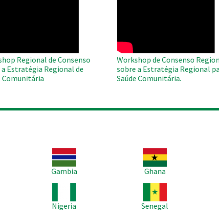
O
WAHO
te
Remote
Video
hop Regional de Consenso
Workshop de Consenso Region
 a Estratégia Regional de
sobre a Estratégia Regional pa
 Comunitária
Saúde Comunitária.
Imagem
Imagem
Im
Gambia
Ghana
Imagem
Imagem
Im
Nigeria
Senegal