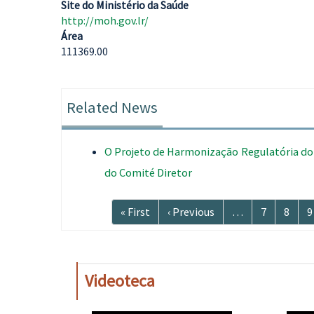
Site do Ministério da Saúde
http://moh.gov.lr/
Área
111369.00
Related News
O Projeto de Harmonização Regulatória do 
do Comité Diretor
Paginação
Primeira
« First
Página
‹ Previous
…
Página
7
Págin
8
P
9
página
anterior
Videoteca