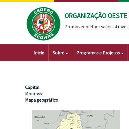
Passar
para
ORGANIZAÇÃO OESTE 
o
conteúdo
Promover melhor saúde através 
principal
Main
Início
Sobre
Programas e Projetos
navigation
Capital
Monrovia
Mapa geográfico
Imagem