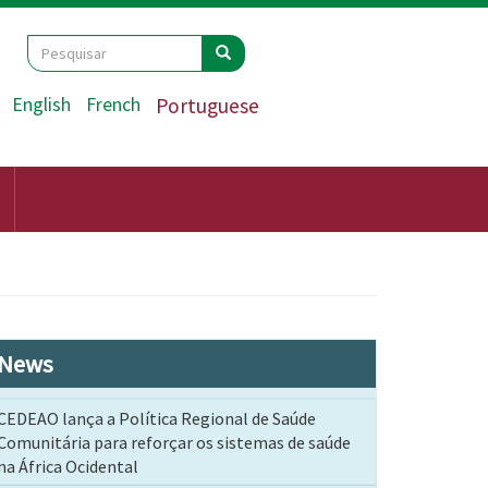
Search
Pesquisar
Pesquisar
English
French
Portuguese
News
CEDEAO lança a Política Regional de Saúde
Comunitária para reforçar os sistemas de saúde
na África Ocidental