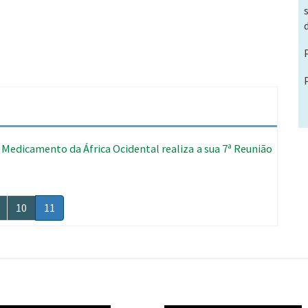
Medicamento da África Ocidental realiza a sua 7ª Reunião
a
ágina
Página
10
Página
11
atual