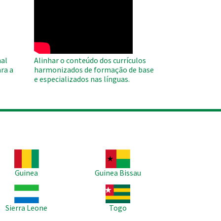
WAHO
Remote
Video
al
Alinhar o conteúdo dos currículos
ra a
harmonizados de formação de base
e especializados nas línguas.
agem
Imagem
Guinea
Guinea Bissau
agem
Imagem
Sierra Leone
Togo