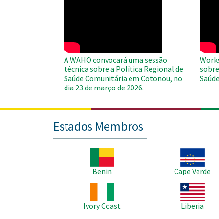
WAHO
WAH
Remote
Remo
Video
Video
A WAHO convocará uma sessão
Works
técnica sobre a Política Regional de
sobre
Saúde Comunitária em Cotonou, no
Saúde
dia 23 de março de 2026.
Estados Membros
Imagem
Imagem
Benin
Cape Verde
Imagem
Imagem
Ivory Coast
Liberia