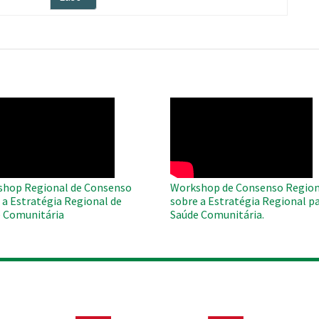
página
O
WAHO
te
Remote
Video
hop Regional de Consenso
Workshop de Consenso Region
 a Estratégia Regional de
sobre a Estratégia Regional pa
 Comunitária
Saúde Comunitária.