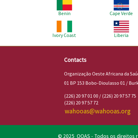
Imagem
Imagem
Benin
Cape Verde
Imagem
Imagem
Ivory Coast
Liberia
Contacts
Organização Oeste Africana da Saú
01 BP 153 Bobo-Dioulasso 01 / Bur
(226) 20 97 01 00 / (226) 20 97 57 75
(226) 20 97 57 72
wahooas@wahooas.org
© 2025 OOAS - Todos os direitos 