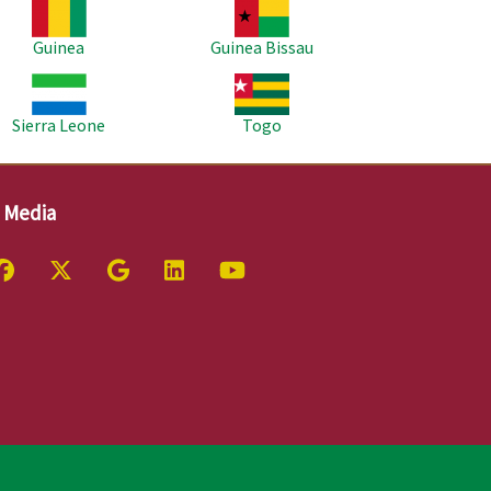
agem
Imagem
Guinea
Guinea Bissau
agem
Imagem
Sierra Leone
Togo
l Media