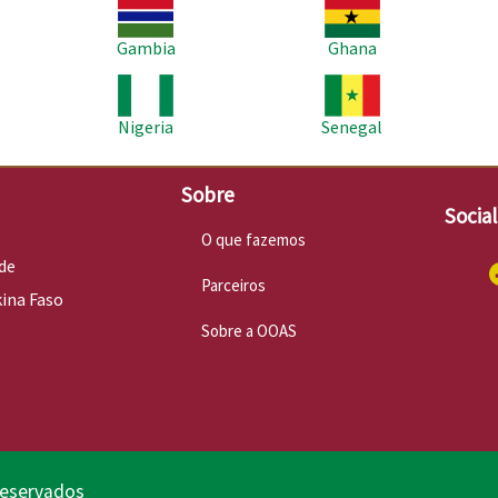
Imagem
Imagem
Im
Gambia
Ghana
Imagem
Imagem
Im
Nigeria
Senegal
Sobre
Socia
O que fazemos
de
Parceiros
kina Faso
Sobre a OOAS
reservados