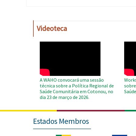
Videoteca
WAHO
WAH
Remote
Remo
Video
Video
A WAHO convocará uma sessão
Works
técnica sobre a Política Regional de
sobre
Saúde Comunitária em Cotonou, no
Saúde
dia 23 de março de 2026.
Estados Membros