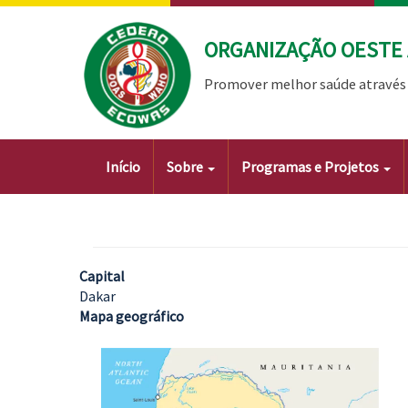
Passar
para
ORGANIZAÇÃO OESTE 
o
conteúdo
Promover melhor saúde através 
principal
Main
Início
Sobre
Programas e Projetos
navigation
Capital
Dakar
Mapa geográfico
Imagem