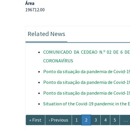
Área
196712.00
Related News
COMUNICADO DA CEDEAO N.º 02 DE 6 D
CORONAVÍRUS
Ponto da situação da pandemia de Covid-1
Ponto da situação da pandemia de Covid-1
Ponto da situação da pandemia de Covid-1
Situation of the Covid-19 pandemic in the
Paginação
Primeira
« First
Página
‹ Previous
Página
1
Página
2
Página
3
Página
4
Página
5
…
página
anterior
atual