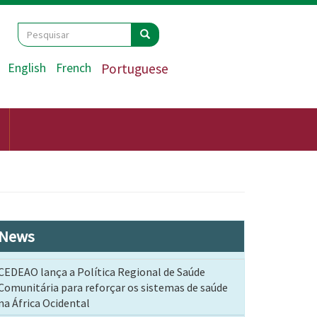
Search
Pesquisar
Pesquisar
English
French
Portuguese
News
CEDEAO lança a Política Regional de Saúde
Comunitária para reforçar os sistemas de saúde
na África Ocidental