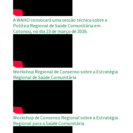
A WAHO convocará uma sessão técnica sobre a
Política Regional de Saúde Comunitária em
Cotonou, no dia 23 de março de 2026.
WAHO
Remote
Video
Workshop Regional de Consenso sobre a Estratégia
Regional de Saúde Comunitária
WAHO
Remote
Video
Workshop de Consenso Regional sobre a Estratégia
Regional para a Saúde Comunitária.
WAHO