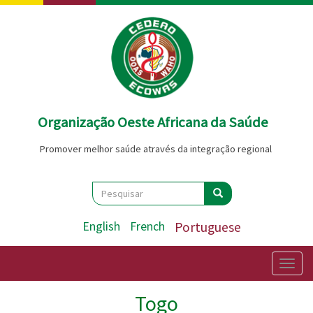
Passar
para
o
conteúdo
principal
Organização Oeste Africana da Saúde
Promover melhor saúde através da integração regional
Search
Pesquisar
Pesquisar
English
French
Portuguese
Togg
navig
Togo