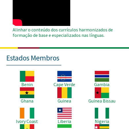
Remote
Video
Alinhar o conteúdo dos currículos harmonizados de
formação de base e especializados nas línguas.
Estados Membros
Imagem
Imagem
Imagem
Benin
Cape Verde
Gambia
Imagem
Imagem
Imagem
Ghana
Guinea
Guinea Bissau
Imagem
Imagem
Imagem
Ivory Coast
Liberia
Nigeria
Imagem
Imagem
Imagem