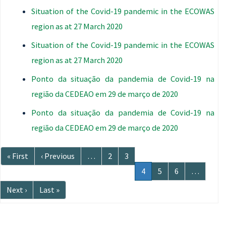
Situation of the Covid-19 pandemic in the ECOWAS
region as at 27 March 2020
Situation of the Covid-19 pandemic in the ECOWAS
region as at 27 March 2020
Ponto da situação da pandemia de Covid-19 na
região da CEDEAO em 29 de março de 2020
Ponto da situação da pandemia de Covid-19 na
região da CEDEAO em 29 de março de 2020
Paginação
Primeira
« First
Página
‹ Previous
…
Página
2
Página
3
página
anterior
Página
4
Página
5
Página
6
…
atual
Próxima
Next ›
Última
Last »
página
página