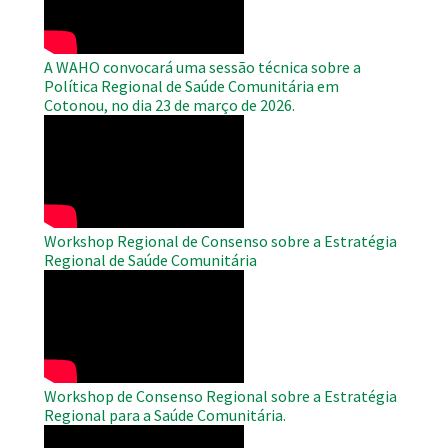
A WAHO convocará uma sessão técnica sobre a
Política Regional de Saúde Comunitária em
Cotonou, no dia 23 de março de 2026.
WAHO
Remote
Video
Workshop Regional de Consenso sobre a Estratégia
Regional de Saúde Comunitária
WAHO
Remote
Video
Workshop de Consenso Regional sobre a Estratégia
Regional para a Saúde Comunitária.
WAHO