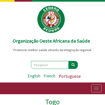
Passar
para
o
conteúdo
principal
Organização Oeste Africana da Saúde
Promover melhor saúde através da integração regional
Search
Pesquisar
Pesquisar
English
French
Portuguese
Togg
navig
Togo