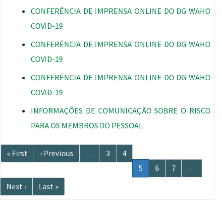
CONFERÊNCIA DE IMPRENSA ONLINE DO DG WAHO
COVID-19
CONFERÊNCIA DE IMPRENSA ONLINE DO DG WAHO
COVID-19
CONFERÊNCIA DE IMPRENSA ONLINE DO DG WAHO
COVID-19
INFORMAÇÕES DE COMUNICAÇÃO SOBRE O RISCO
PARA OS MEMBROS DO PESSOAL
Paginação
Primeira
« First
Página
‹ Previous
…
Página
3
Página
4
página
anterior
Página
5
Página
6
Página
7
…
atual
Próxima
Next ›
Última
Last »
página
página