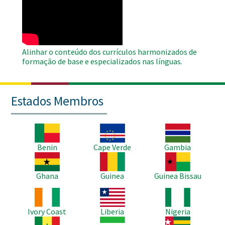
Remote
Video
Alinhar o conteúdo dos currículos harmonizados de
formação de base e especializados nas línguas.
Estados Membros
Imagem
Imagem
Imagem
Benin
Cape Verde
Gambia
Imagem
Imagem
Imagem
Ghana
Guinea
Guinea Bissau
Imagem
Imagem
Imagem
Ivory Coast
Liberia
Nigeria
Imagem
Imagem
Imagem