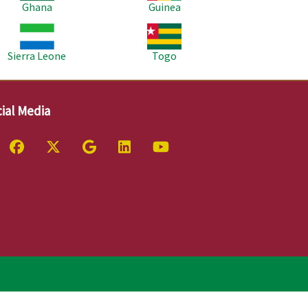
Ghana
Guinea
age
Image
Sierra Leone
Togo
ial Media