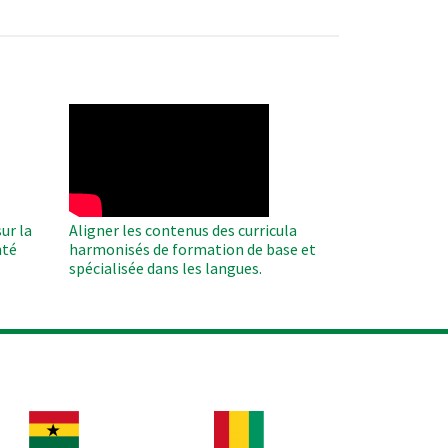
WAHO
Remote
Video
ur la
Aligner les contenus des curricula
nté
harmonisés de formation de base et
spécialisée dans les langues.
age
Image