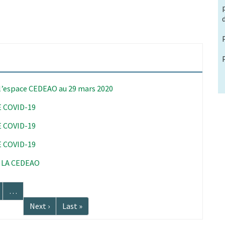
 l’espace CEDEAO au 29 mars 2020
 COVID-19
 COVID-19
 COVID-19
 LA CEDEAO
age
…
Page
Next ›
Dernière
Last »
suivante
page