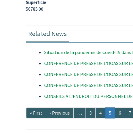
Superficie
56785.00
Related News
Situation de la pandémie de Covid-19 dans
CONFERENCE DE PRESSE DE L'OOAS SUR LE
CONFERENCE DE PRESSE DE L'OOAS SUR LE
CONFERENCE DE PRESSE DE L'OOAS SUR LE
CONSEILS A L’ENDROIT DU PERSONNEL DE
Pagination
Première
« First
Page
‹ Previous
…
Page
3
Page
4
Page
5
Page
6
P
7
page
précédente
courante