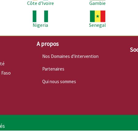
Côte d'Ivoire
Gambie
Image
Image
Im
Nigeria
Senegal
A propos
Soc
Nos Domaines d'Intervention
nté
Partenaires
 Faso
Qui nous sommes
vés