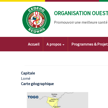
Aller
au
ORGANISATION OUEST 
contenu
principal
Promouvoir une meilleure santé à
Main
Accueil
A propos
Programmes & Proje
navigation
Capitale
Lomé
Carte géographique
Image