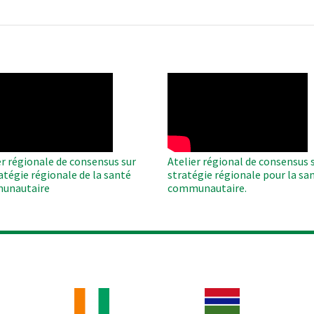
O
WAHO
te
Remote
Video
er régionale de consensus sur
Atelier régional de consensus s
ratégie régionale de la santé
stratégie régionale pour la sa
unautaire
communautaire.
Image
Image
Im