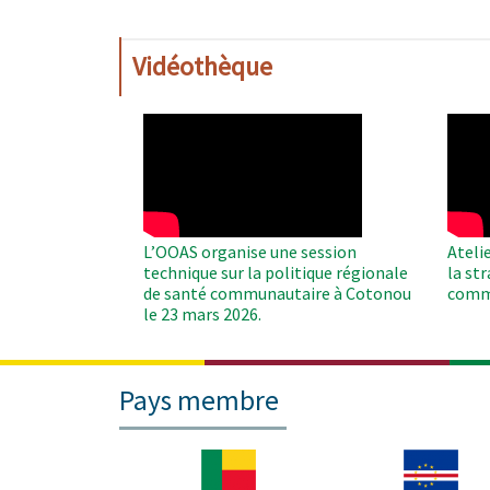
Vidéothèque
WAHO
WAH
Remote
Remo
Video
Video
L’OOAS organise une session
Ateli
technique sur la politique régionale
la st
de santé communautaire à Cotonou
comm
le 23 mars 2026.
Pays membre
Image
Image