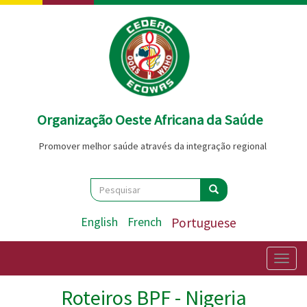
Passar
para
o
conteúdo
principal
Organização Oeste Africana da Saúde
Promover melhor saúde através da integração regional
Search
Pesquisar
Pesquisar
English
French
Portuguese
Togg
navig
Roteiros BPF - Nigeria