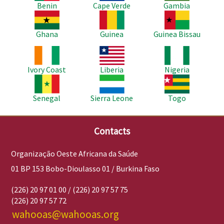
Benin
Cape Verde
Gambia
Imagem
Imagem
Imagem
Ghana
Guinea
Guinea Bissau
Imagem
Imagem
Imagem
Ivory Coast
Liberia
Nigeria
Imagem
Imagem
Imagem
Senegal
Sierra Leone
Togo
Contacts
Organização Oeste Africana da Saúde
01 BP 153 Bobo-Dioulasso 01 / Burkina Faso
(226) 20 97 01 00 / (226) 20 97 57 75
(226) 20 97 57 72
wahooas@wahooas.org