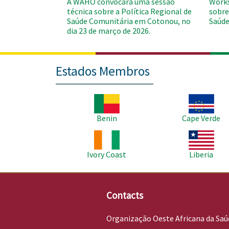
A WAHO convocará uma sessão
Works
técnica sobre a Política Regional de
sobre
Saúde Comunitária em Cotonou, no
Saúde
dia 23 de março de 2026.
Estados Membros
Imagem
Imagem
Benin
Cape Verde
Imagem
Imagem
Ivory Coast
Liberia
Contacts
Organização Oeste Africana da Saú