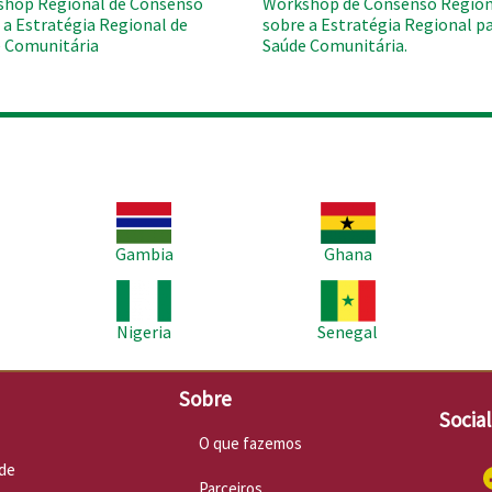
hop Regional de Consenso
Workshop de Consenso Region
 a Estratégia Regional de
sobre a Estratégia Regional pa
 Comunitária
Saúde Comunitária.
Imagem
Imagem
Im
Gambia
Ghana
Imagem
Imagem
Im
Nigeria
Senegal
Sobre
Socia
O que fazemos
de
Parceiros