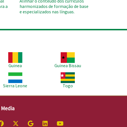
al
Alinhar o conteúdo dos currículos
ra a
harmonizados de formação de base
e especializados nas línguas.
agem
Imagem
Guinea
Guinea Bissau
agem
Imagem
Sierra Leone
Togo
l Media