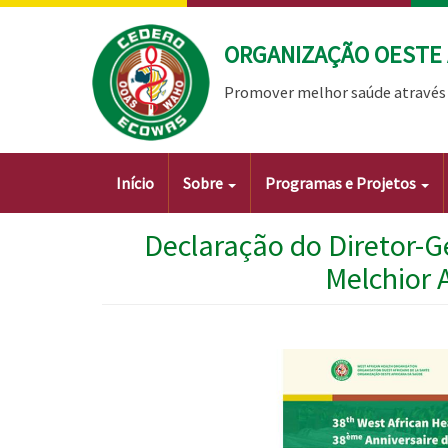
Passar
para
ORGANIZAÇÃO OESTE 
o
conteúdo
Promover melhor saúde através 
principal
Main
Início
Sobre
Programas e Projetos
navigation
Declaração do Diretor-G
Melchior 