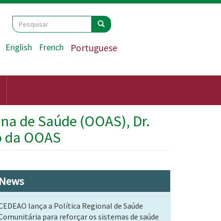
Search
Pesquisar
Pesquisar
English
French
Portuguese
ana de Saúde (OOAS), Dr.
io da OOAS
News
CEDEAO lança a Política Regional de Saúde
Comunitária para reforçar os sistemas de saúde