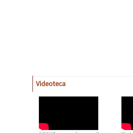
Videoteca
WAHO
WAH
Remote
Remo
Video
Video