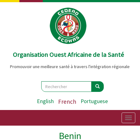
Aller
au
contenu
principal
Organisation Ouest Africaine de la Santé
Promouvoir une meilleure santé à travers l'intégration régionale
Search
Rechercher
Rechercher
English
French
Portuguese
Togg
navig
Benin