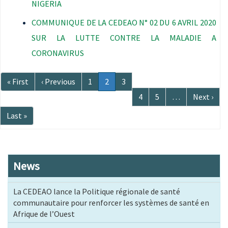
NIGERIA
COMMUNIQUE DE LA CEDEAO N° 02 DU 6 AVRIL 2020
SUR LA LUTTE CONTRE LA MALADIE A
CORONAVIRUS
Pagination
Première
« First
Page
‹ Previous
Page
1
Page
2
Page
3
page
précédente
courante
Page
4
Page
5
…
Page
Next ›
suivante
Dernière
Last »
page
News
La CEDEAO lance la Politique régionale de santé
communautaire pour renforcer les systèmes de santé en
Afrique de l’Ouest