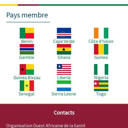
Pays membre
Image
Image
Image
Benin
Cape Verde
Côte d'Ivoire
Image
Image
Image
Gambie
Ghana
Guinea
Image
Image
Image
Guinea Bissau
Liberia
Nigeria
Image
Image
Image
Senegal
Sierra Leone
Togo
Contacts
Organisation Ouest Africaine de la Santé