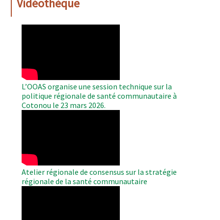
Vidéothèque
WAHO
Remote
Video
L’OOAS organise une session technique sur la
politique régionale de santé communautaire à
Cotonou le 23 mars 2026.
WAHO
Remote
Video
Atelier régionale de consensus sur la stratégie
régionale de la santé communautaire
WAHO
Remote
Video