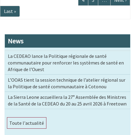
Page
4
Page
5
…
Page
Next ›
suivante
Dernière
Last »
page
News
La CEDEAO lance la Politique régionale de santé
communautaire pour renforcer les systèmes de santé en
Afrique de l’Ouest
L’OOAS tient la session technique de l’atelier régional sur
la Politique de santé communautaire à Cotonou
La Sierra Leone accueillera la 27ᵉ Assemblée des Ministres
de la Santé de la CEDEAO du 20 au 25 avril 2026 à Freetown
Toute l'actualité