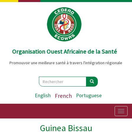
Aller
au
contenu
principal
Organisation Ouest Africaine de la Santé
Promouvoir une meilleure santé à travers l'intégration régionale
Search
Rechercher
Rechercher
English
French
Portuguese
Togg
navig
Guinea Bissau