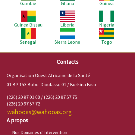
Gambie
Ghana
Guinea
Image
Image
Image
Guinea Bissau
Liberia
Nigeria
Image
Image
Image
Senegal
Sierra Leone
Togo
Contacts
Organisation Ouest Africaine de la Santé
01 BP 153 Bobo-Dioulasso 01 / Burkina Faso
(226) 20 97 01 00 / (226) 20 97 57 75
(226) 20 97 57 72
wahooas@wahooas.org
A propos
Nos Domaines d'Intervention