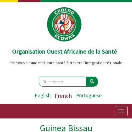
Aller
au
contenu
principal
Organisation Ouest Africaine de la Santé
Promouvoir une meilleure santé à travers l'intégration régionale
Search
Rechercher
Rechercher
English
French
Portuguese
Togg
navig
Guinea Bissau