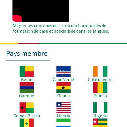
Video
Aligner les contenus des curricula harmonisés de
formation de base et spécialisée dans les langues.
Pays membre
Image
Image
Image
Benin
Cape Verde
Côte d'Ivoire
Image
Image
Image
Gambie
Ghana
Guinea
Image
Image
Image
Guinea Bissau
Liberia
Nigeria
Image
Image
Image