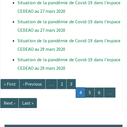
Situation de la pandémie de Covid-19 dans l’espace
CEDEAO au 27 mars 2020
Situation de la pandémie de Covid-19 dans l’espace
CEDEAO au 27 mars 2020
Situation de la pandémie de Covid-19 dans l’espace
CEDEAO au 29 mars 2020
Situation de la pandémie de Covid-19 dans l’espace
CEDEAO au 29 mars 2020
Pagination
Première
« First
Page
‹ Previous
…
Page
2
Page
3
page
précédente
Page
4
Page
5
Page
6
…
courante
Page
Next ›
Dernière
Last »
suivante
page