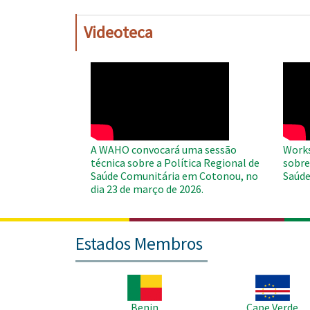
Videoteca
WAHO
WAH
Remote
Remo
Video
Video
A WAHO convocará uma sessão
Works
técnica sobre a Política Regional de
sobre
Saúde Comunitária em Cotonou, no
Saúde
dia 23 de março de 2026.
Estados Membros
Imagem
Imagem
Benin
Cape Verde