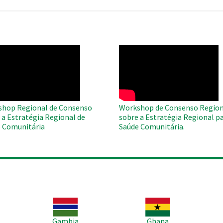
O
WAHO
te
Remote
Video
hop Regional de Consenso
Workshop de Consenso Region
 a Estratégia Regional de
sobre a Estratégia Regional pa
 Comunitária
Saúde Comunitária.
Imagem
Imagem
Im
Gambia
Ghana