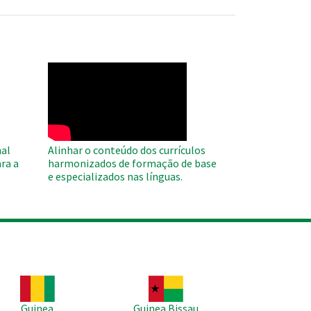
WAHO
Remote
Video
al
Alinhar o conteúdo dos currículos
ra a
harmonizados de formação de base
e especializados nas línguas.
agem
Imagem
Guinea
Guinea Bissau