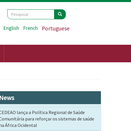
Search
Pesquisar
Pesquisar
English
French
Portuguese
News
CEDEAO lança a Política Regional de Saúde
Comunitária para reforçar os sistemas de saúde
na África Ocidental