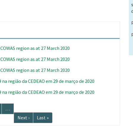
 ECOWAS region as at 27 March 2020
 ECOWAS region as at 27 March 2020
 ECOWAS region as at 27 March 2020
9 na região da CEDEAO em 29 de março de 2020
9 na região da CEDEAO em 29 de março de 2020
ágina
…
Próxima
Next ›
Última
Last »
página
página