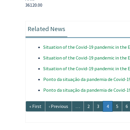
36120.00
Related News
Situation of the Covid-19 pandemic in the
Situation of the Covid-19 pandemic in the
Situation of the Covid-19 pandemic in the
Ponto da situação da pandemia de Covid-1
Ponto da situação da pandemia de Covid-1
Paginação
Primeira
« First
Página
‹ Previous
…
Página
2
Página
3
Página
4
Página
5
P
6
página
anterior
atual