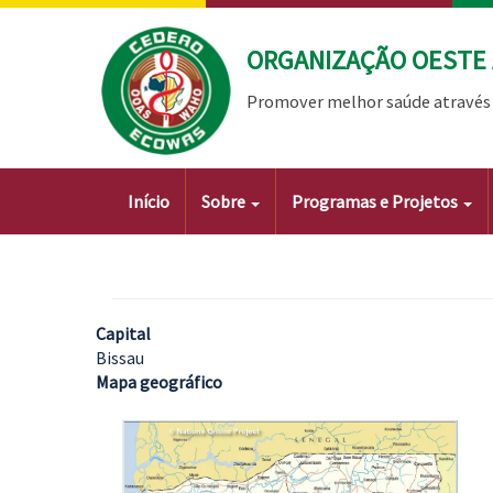
Passar
para
ORGANIZAÇÃO OESTE 
o
conteúdo
Promover melhor saúde através 
principal
Main
Início
Sobre
Programas e Projetos
navigation
Capital
Bissau
Mapa geográfico
Imagem