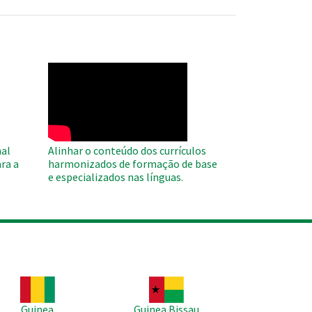
WAHO
Remote
Video
al
Alinhar o conteúdo dos currículos
ra a
harmonizados de formação de base
e especializados nas línguas.
agem
Imagem
Guinea
Guinea Bissau