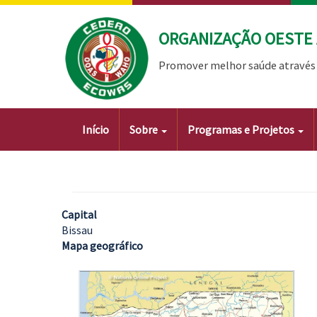
Passar
para
ORGANIZAÇÃO OESTE 
o
conteúdo
Promover melhor saúde através 
principal
Main
Início
Sobre
Programas e Projetos
navigation
Capital
Bissau
Mapa geográfico
Imagem