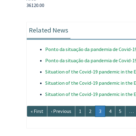
36120.00
Related News
Ponto da situação da pandemia de Covid-1
Ponto da situação da pandemia de Covid-1
Situation of the Covid-19 pandemic in the
Situation of the Covid-19 pandemic in the
Situation of the Covid-19 pandemic in the
Paginação
Primeira
« First
Página
‹ Previous
Página
1
Página
2
Página
3
Página
4
Página
5
…
página
anterior
atual