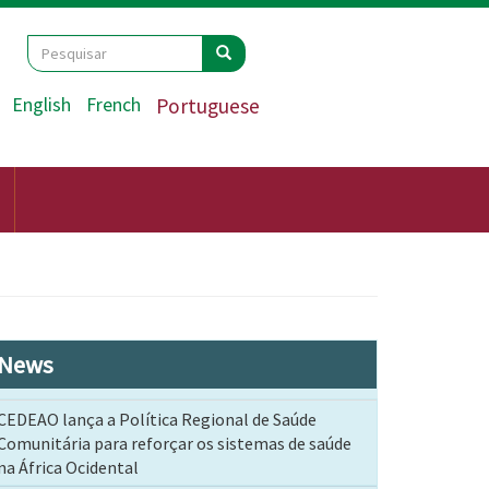
Search
Pesquisar
Pesquisar
English
French
Portuguese
News
CEDEAO lança a Política Regional de Saúde
Comunitária para reforçar os sistemas de saúde
na África Ocidental