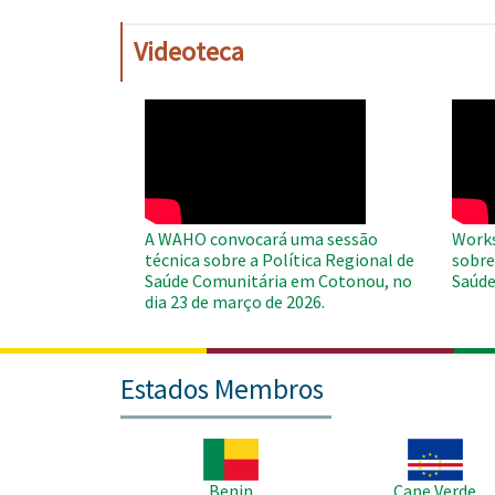
Videoteca
WAHO
WAH
Remote
Remo
Video
Video
A WAHO convocará uma sessão
Works
técnica sobre a Política Regional de
sobre
Saúde Comunitária em Cotonou, no
Saúde
dia 23 de março de 2026.
Estados Membros
Imagem
Imagem
Benin
Cape Verde