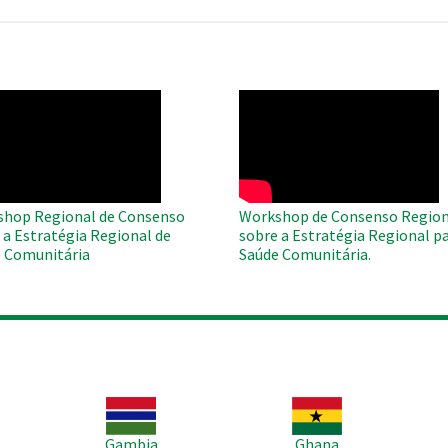
O
WAHO
te
Remote
Video
hop Regional de Consenso
Workshop de Consenso Region
 a Estratégia Regional de
sobre a Estratégia Regional pa
 Comunitária
Saúde Comunitária.
Imagem
Imagem
Im
Gambia
Ghana