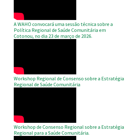
A WAHO convocará uma sessão técnica sobre a
Política Regional de Saúde Comunitária em
Cotonou, no dia 23 de março de 2026.
WAHO
Remote
Video
Workshop Regional de Consenso sobre a Estratégia
Regional de Saúde Comunitária
WAHO
Remote
Video
Workshop de Consenso Regional sobre a Estratégia
Regional para a Saúde Comunitária.
WAHO