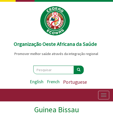
Passar
para
o
conteúdo
principal
Organização Oeste Africana da Saúde
Promover melhor saúde através da integração regional
Search
Pesquisar
Pesquisar
English
French
Portuguese
Togg
navig
Guinea Bissau