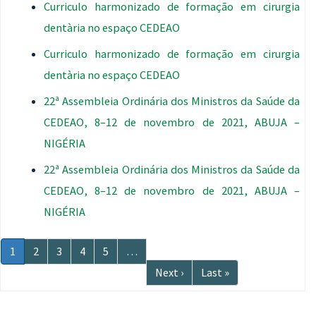
Curriculo harmonizado de formação em cirurgia
dentària no espaço CEDEAO
Curriculo harmonizado de formação em cirurgia
dentària no espaço CEDEAO
22ª Assembleia Ordinária dos Ministros da Saúde da
CEDEAO, 8–12 de novembro de 2021, ABUJA –
NIGÉRIA
22ª Assembleia Ordinária dos Ministros da Saúde da
CEDEAO, 8–12 de novembro de 2021, ABUJA –
NIGÉRIA
Paginação
Página
1
Página
2
Página
3
Página
4
Página
5
…
atual
Próxima
Next ›
Última
Last »
página
página