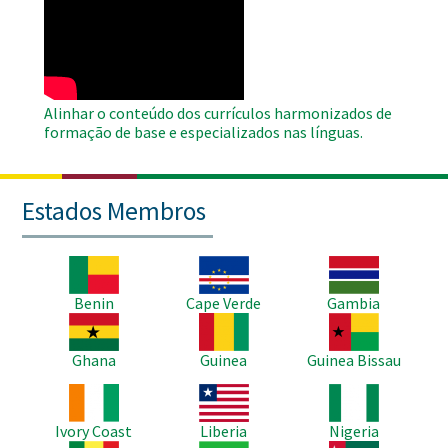
Remote
Video
Alinhar o conteúdo dos currículos harmonizados de
formação de base e especializados nas línguas.
Estados Membros
Imagem
Imagem
Imagem
Benin
Cape Verde
Gambia
Imagem
Imagem
Imagem
Ghana
Guinea
Guinea Bissau
Imagem
Imagem
Imagem
Ivory Coast
Liberia
Nigeria