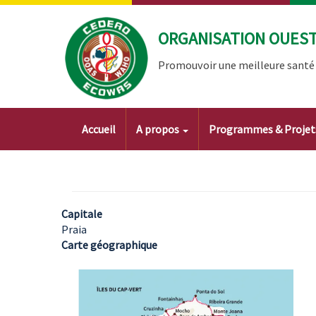
Aller
au
ORGANISATION OUEST 
contenu
principal
Promouvoir une meilleure santé à
Main
Accueil
A propos
Programmes & Proje
navigation
Capitale
Praia
Carte géographique
Image