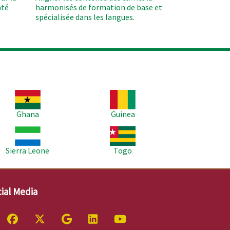
nté
harmonisés de formation de base et
spécialisée dans les langues.
age
Image
Ghana
Guinea
age
Image
Sierra Leone
Togo
ial Media