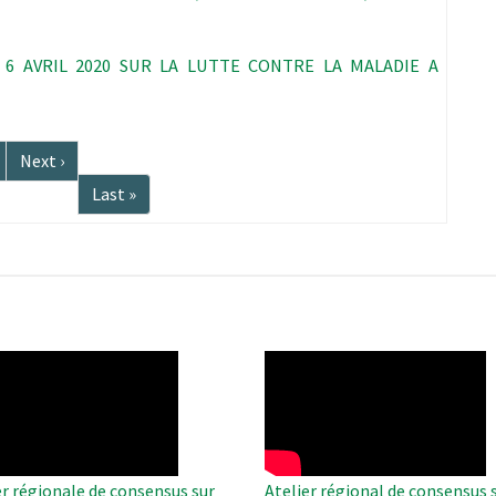
6 AVRIL 2020 SUR LA LUTTE CONTRE LA MALADIE A
Page
Next ›
suivante
Dernière
Last »
page
O
WAHO
te
Remote
Video
er régionale de consensus sur
Atelier régional de consensus s