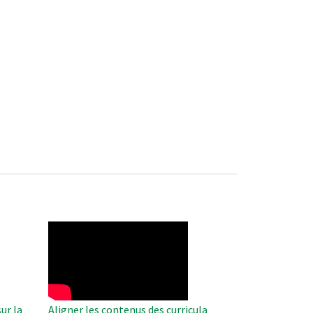
WAHO
Remote
Video
ur la
Aligner les contenus des curricula