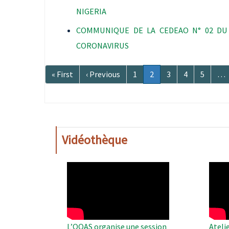
NIGERIA
COMMUNIQUE DE LA CEDEAO N° 02 DU 
CORONAVIRUS
Pagination
Première
« First
Page
‹ Previous
Page
1
Page
2
Page
3
Page
4
Page
5
…
page
précédente
courante
Vidéothèque
WAHO
WAH
Remote
Remo
Video
Video
L’OOAS organise une session
Ateli