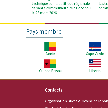
technique sur la politique régionale
la st
de santé communautaire à Cotonou
comm
le 23 mars 2026.
Pays membre
Image
Image
Benin
Cape Verde
Image
Image
Guinea Bissau
Liberia
Contacts
Organisation Ouest Africaine de la Sa