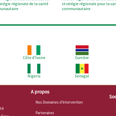
ratégie régionale de la santé
stratégie régionale pour la sa
unautaire
communautaire.
Image
Image
Im
Côte d'Ivoire
Gambie
Image
Image
Im
Nigeria
Senegal
A propos
Soc
Nos Domaines d'Intervention
nté
Partenaires