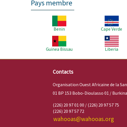
Pays membre
Image
Image
Benin
Cape Verde
Image
Image
Guinea Bissau
Liberia
Contacts
Organisation Ouest Africaine de la Sa
01 BP 153 Bobo-Dioulasso 01 / Burkina
(226) 20 97 01 00 / (226) 20 97 57 75
(226) 20 97 57 72
wahooas@wahooas.org