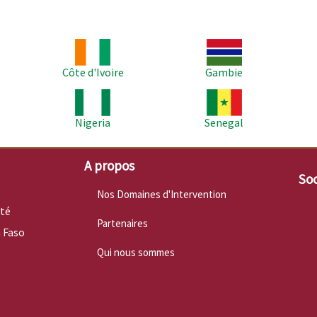
Image
Image
Im
Côte d'Ivoire
Gambie
Image
Image
Im
Nigeria
Senegal
A propos
Soc
Nos Domaines d'Intervention
nté
Partenaires
 Faso
Qui nous sommes