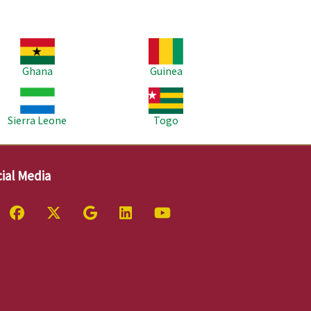
age
Image
Ghana
Guinea
age
Image
Sierra Leone
Togo
ial Media