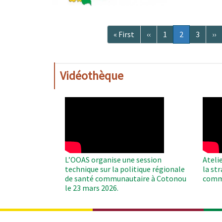
Pagination
Première
« First
Page
‹‹
Page
1
Page
2
Page
3
Pa
››
page
précédente
courante
su
Vidéothèque
WAHO
WAH
Remote
Remo
Video
Video
L’OOAS organise une session
Ateli
technique sur la politique régionale
la st
de santé communautaire à Cotonou
comm
le 23 mars 2026.