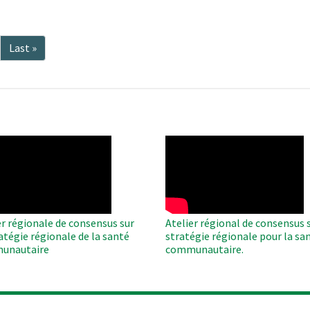
ge
Dernière
Last »
ivante
page
O
WAHO
te
Remote
Video
er régionale de consensus sur
Atelier régional de consensus s
ratégie régionale de la santé
stratégie régionale pour la sa
unautaire
communautaire.