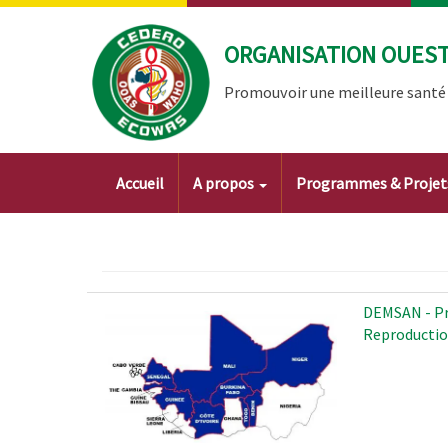
Aller
au
ORGANISATION OUEST 
contenu
principal
Promouvoir une meilleure santé à
Main
Accueil
A propos
Programmes & Proje
navigation
DEMSAN - Pr
Reproducti