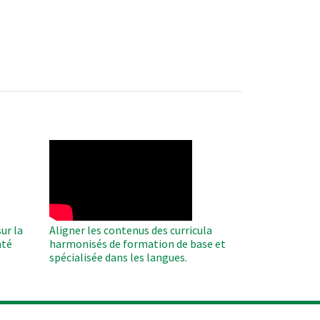
WAHO
Remote
Video
ur la
Aligner les contenus des curricula
nté
harmonisés de formation de base et
spécialisée dans les langues.