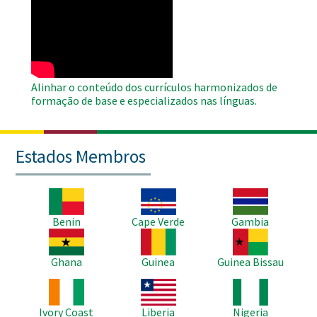
WAHO
Remote
Video
Alinhar o conteúdo dos currículos harmonizados de
formação de base e especializados nas línguas.
Estados Membros
Imagem
Imagem
Imagem
Benin
Cape Verde
Gambia
Imagem
Imagem
Imagem
Ghana
Guinea
Guinea Bissau
Imagem
Imagem
Imagem
Ivory Coast
Liberia
Nigeria