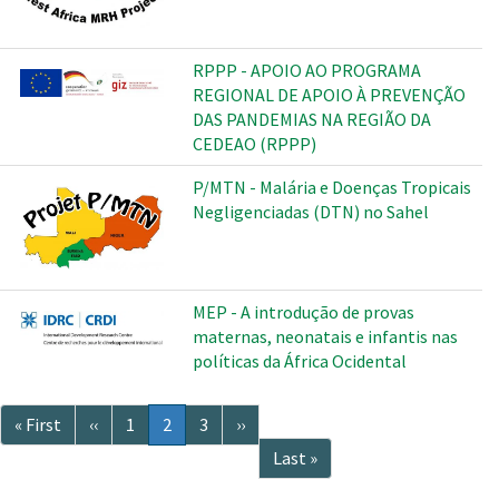
RPPP - APOIO AO PROGRAMA
REGIONAL DE APOIO À PREVENÇÃO
DAS PANDEMIAS NA REGIÃO DA
CEDEAO (RPPP)
P/MTN - Malária e Doenças Tropicais
Negligenciadas (DTN) no Sahel
MEP - A introdução de provas
maternas, neonatais e infantis nas
políticas da África Ocidental
Paginação
Primeira
« First
Página
‹‹
Página
1
Página
2
Página
3
Próxima
››
página
anterior
atual
página
Última
Last »
página