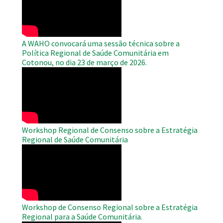
Video
A WAHO convocará uma sessão técnica sobre a
Política Regional de Saúde Comunitária em
Cotonou, no dia 23 de março de 2026.
WAHO
Remote
Video
Workshop Regional de Consenso sobre a Estratégia
Regional de Saúde Comunitária
WAHO
Remote
Video
Workshop de Consenso Regional sobre a Estratégia
Regional para a Saúde Comunitária.