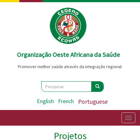
Passar
para
o
conteúdo
principal
Organização Oeste Africana da Saúde
Promover melhor saúde através da integração regional
Search
Pesquisar
Pesquisar
English
French
Portuguese
Togg
navig
Projetos