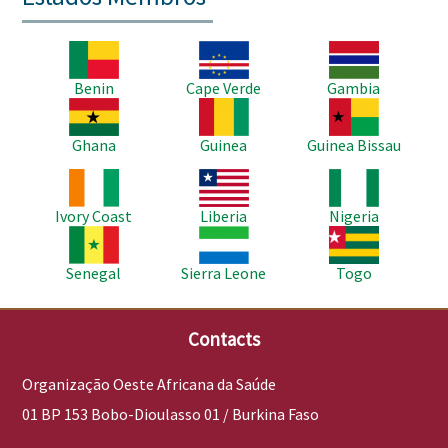
Imagem
Imagem
Imagem
Benin
Cape Verde
Gambia
Imagem
Imagem
Imagem
Ghana
Guinea
Guinea Bissau
Imagem
Imagem
Imagem
Ivory Coast
Liberia
Nigeria
Imagem
Imagem
Imagem
Senegal
Sierra Leone
Togo
Contacts
Organização Oeste Africana da Saúde
01 BP 153 Bobo-Dioulasso 01 / Burkina Faso