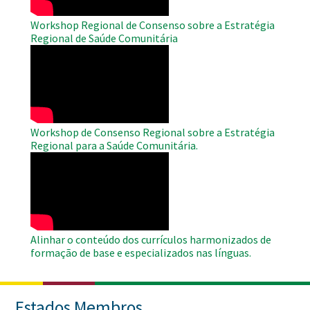
Workshop Regional de Consenso sobre a Estratégia
Regional de Saúde Comunitária
WAHO
Remote
Video
Workshop de Consenso Regional sobre a Estratégia
Regional para a Saúde Comunitária.
WAHO
Remote
Video
Alinhar o conteúdo dos currículos harmonizados de
formação de base e especializados nas línguas.
Estados Membros