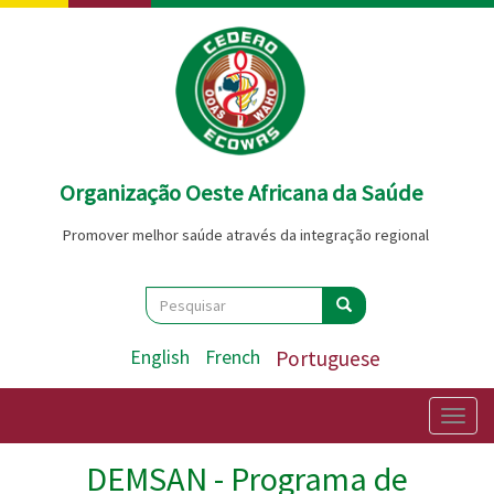
Passar
para
o
conteúdo
principal
Organização Oeste Africana da Saúde
Promover melhor saúde através da integração regional
Search
Pesquisar
Pesquisar
English
French
Portuguese
Togg
navig
DEMSAN - Programa de