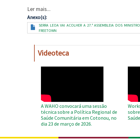
Ler mais...
Anexo(s)
Documento
SERRA LEOA VAI ACOLHER A 27.ª ASSEMBLEIA DOS MINISTRO
FREETOWN
Videoteca
WAHO
WAH
Remote
Remo
Video
Video
A WAHO convocará uma sessão
Works
técnica sobre a Política Regional de
sobre
Saúde Comunitária em Cotonou, no
Saúde
dia 23 de março de 2026.