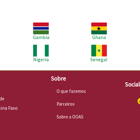
Imagem
Imagem
Im
Gambia
Ghana
Imagem
Imagem
Im
Nigeria
Senegal
Sobre
Socia
O que fazemos
de
Parceiros
kina Faso
Sobre a OOAS