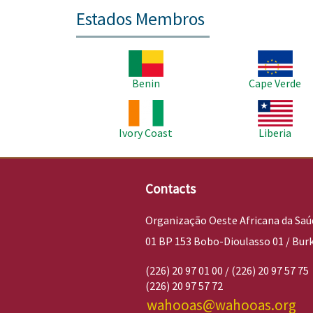
Estados Membros
Imagem
Imagem
Benin
Cape Verde
Imagem
Imagem
Ivory Coast
Liberia
Contacts
Organização Oeste Africana da Saú
01 BP 153 Bobo-Dioulasso 01 / Bur
(226) 20 97 01 00 / (226) 20 97 57 75
(226) 20 97 57 72
wahooas@wahooas.org