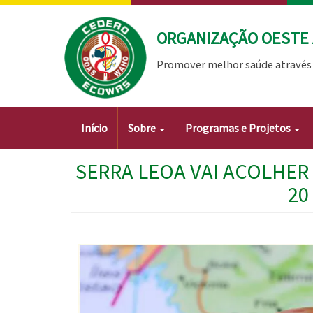
Passar
para
ORGANIZAÇÃO OESTE 
o
conteúdo
Promover melhor saúde através 
principal
Main
Início
Sobre
Programas e Projetos
navigation
SERRA LEOA VAI ACOLHER 
20