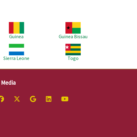
agem
Imagem
Guinea
Guinea Bissau
agem
Imagem
Sierra Leone
Togo
l Media