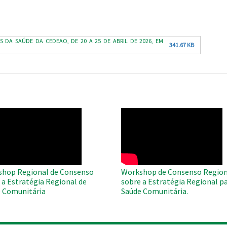
S DA SAÚDE DA CEDEAO, DE 20 A 25 DE ABRIL DE 2026, EM
341.67 KB
O
WAHO
te
Remote
Video
hop Regional de Consenso
Workshop de Consenso Region
 a Estratégia Regional de
sobre a Estratégia Regional pa
 Comunitária
Saúde Comunitária.