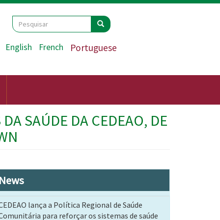
Search
Pesquisar
Pesquisar
English
French
Portuguese
S DA SAÚDE DA CEDEAO, DE
OWN
News
CEDEAO lança a Política Regional de Saúde
Comunitária para reforçar os sistemas de saúde