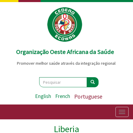
Passar
para
o
conteúdo
principal
Organização Oeste Africana da Saúde
Promover melhor saúde através da integração regional
Search
Pesquisar
Pesquisar
English
French
Portuguese
Togg
navig
Liberia