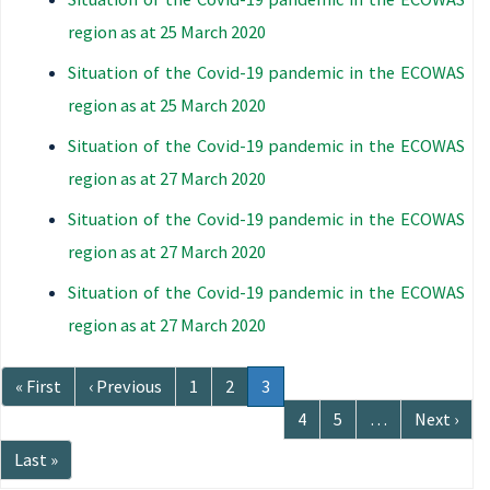
region as at 25 March 2020
Situation of the Covid-19 pandemic in the ECOWAS
region as at 25 March 2020
Situation of the Covid-19 pandemic in the ECOWAS
region as at 27 March 2020
Situation of the Covid-19 pandemic in the ECOWAS
region as at 27 March 2020
Situation of the Covid-19 pandemic in the ECOWAS
region as at 27 March 2020
Paginação
Primeira
« First
Página
‹ Previous
Página
1
Página
2
Página
3
página
anterior
atual
Página
4
Página
5
…
Próxima
Next ›
página
Última
Last »
página