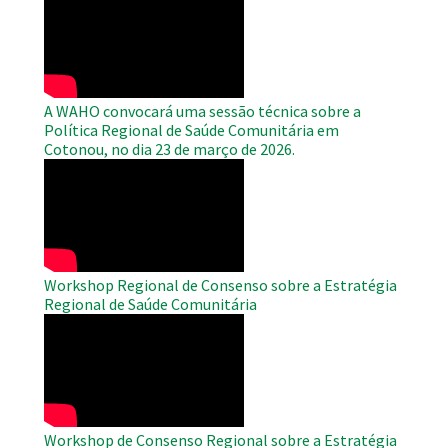
Remote
Video
A WAHO convocará uma sessão técnica sobre a
Política Regional de Saúde Comunitária em
Cotonou, no dia 23 de março de 2026.
WAHO
Remote
Video
Workshop Regional de Consenso sobre a Estratégia
Regional de Saúde Comunitária
WAHO
Remote
Video
Workshop de Consenso Regional sobre a Estratégia