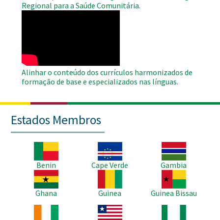
Regional para a Saúde Comunitária.
WAHO
Remote
Video
Alinhar o conteúdo dos currículos harmonizados de
formação de base e especializados nas línguas.
Estados Membros
Imagem
Imagem
Imagem
Benin
Cape Verde
Gambia
Imagem
Imagem
Imagem
Ghana
Guinea
Guinea Bissau
Imagem
Imagem
Imagem