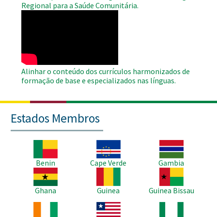
Regional para a Saúde Comunitária.
WAHO
Remote
Video
Alinhar o conteúdo dos currículos harmonizados de
formação de base e especializados nas línguas.
Estados Membros
Imagem
Imagem
Imagem
Benin
Cape Verde
Gambia
Imagem
Imagem
Imagem
Ghana
Guinea
Guinea Bissau
Imagem
Imagem
Imagem