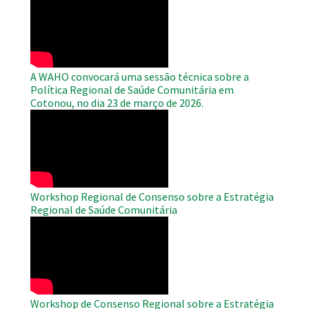
Remote
Video
A WAHO convocará uma sessão técnica sobre a
Política Regional de Saúde Comunitária em
Cotonou, no dia 23 de março de 2026.
WAHO
Remote
Video
Workshop Regional de Consenso sobre a Estratégia
Regional de Saúde Comunitária
WAHO
Remote
Video
Workshop de Consenso Regional sobre a Estratégia