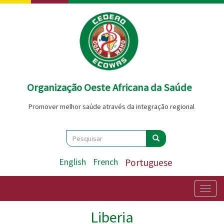
Passar
para
o
conteúdo
principal
Organização Oeste Africana da Saúde
Promover melhor saúde através da integração regional
Search
Pesquisar
Pesquisar
English
French
Portuguese
Togg
navig
Liberia