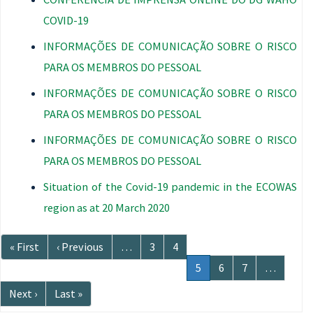
COVID-19
INFORMAÇÕES DE COMUNICAÇÃO SOBRE O RISCO
PARA OS MEMBROS DO PESSOAL
INFORMAÇÕES DE COMUNICAÇÃO SOBRE O RISCO
PARA OS MEMBROS DO PESSOAL
INFORMAÇÕES DE COMUNICAÇÃO SOBRE O RISCO
PARA OS MEMBROS DO PESSOAL
Situation of the Covid-19 pandemic in the ECOWAS
region as at 20 March 2020
Paginação
Primeira
« First
Página
‹ Previous
…
Página
3
Página
4
página
anterior
Página
5
Página
6
Página
7
…
atual
Próxima
Next ›
Última
Last »
página
página