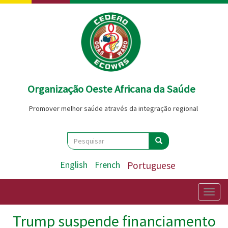
Passar
para
o
conteúdo
principal
Organização Oeste Africana da Saúde
Promover melhor saúde através da integração regional
Search
Pesquisar
Pesquisar
English
French
Portuguese
Togg
navig
Trump suspende financiamento