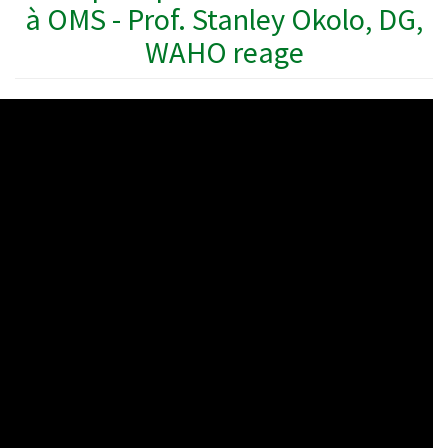
à OMS - Prof. Stanley Okolo, DG,
WAHO reage
WAHO
Remote
Video