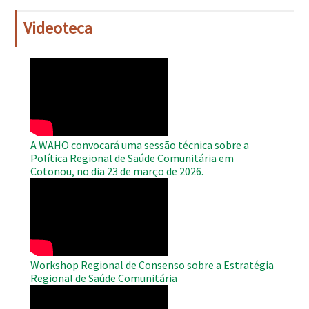
Videoteca
WAHO
Remote
Video
A WAHO convocará uma sessão técnica sobre a
Política Regional de Saúde Comunitária em
Cotonou, no dia 23 de março de 2026.
WAHO
Remote
Video
Workshop Regional de Consenso sobre a Estratégia
Regional de Saúde Comunitária
WAHO
Remote