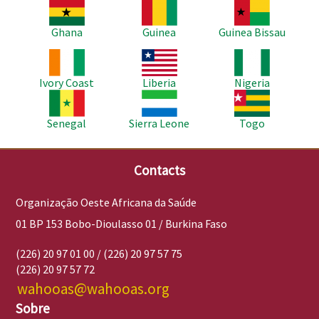
Imagem
Imagem
Imagem
Ghana
Guinea
Guinea Bissau
Imagem
Imagem
Imagem
Ivory Coast
Liberia
Nigeria
Imagem
Imagem
Imagem
Senegal
Sierra Leone
Togo
Contacts
Organização Oeste Africana da Saúde
01 BP 153 Bobo-Dioulasso 01 / Burkina Faso
(226) 20 97 01 00 / (226) 20 97 57 75
(226) 20 97 57 72
wahooas@wahooas.org
Sobre