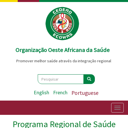
Passar
para
o
conteúdo
principal
Organização Oeste Africana da Saúde
Promover melhor saúde através da integração regional
Search
Pesquisar
Pesquisar
English
French
Portuguese
Togg
navig
Programa Regional de Saúde