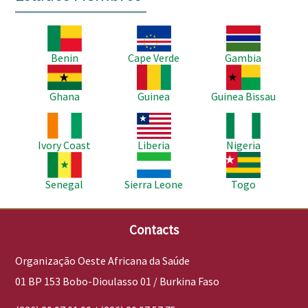
Imagem
Imagem
Imagem
Benin
Cape Verde
Gambia
Imagem
Imagem
Imagem
Ghana
Guinea
Guinea Bissau
Imagem
Imagem
Imagem
Ivory Coast
Liberia
Nigeria
Imagem
Imagem
Imagem
Senegal
Sierra Leone
Togo
Contacts
Organização Oeste Africana da Saúde
01 BP 153 Bobo-Dioulasso 01 / Burkina Faso