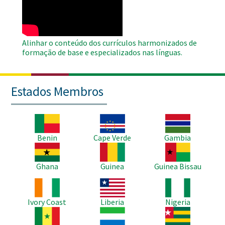
Video
Alinhar o conteúdo dos currículos harmonizados de
formação de base e especializados nas línguas.
Estados Membros
Imagem
Imagem
Imagem
Benin
Cape Verde
Gambia
Imagem
Imagem
Imagem
Ghana
Guinea
Guinea Bissau
Imagem
Imagem
Imagem
Ivory Coast
Liberia
Nigeria
Imagem
Imagem
Imagem