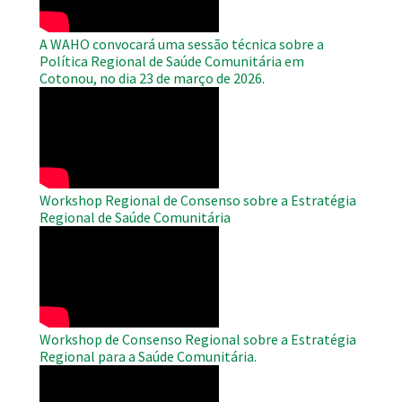
A WAHO convocará uma sessão técnica sobre a
Política Regional de Saúde Comunitária em
Cotonou, no dia 23 de março de 2026.
WAHO
Remote
Video
Workshop Regional de Consenso sobre a Estratégia
Regional de Saúde Comunitária
WAHO
Remote
Video
Workshop de Consenso Regional sobre a Estratégia
Regional para a Saúde Comunitária.
WAHO
Remote