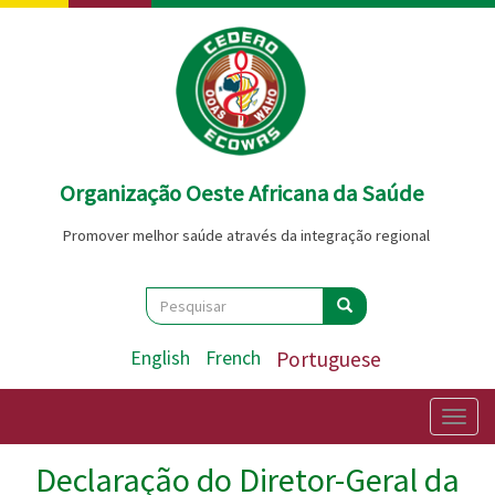
Passar
para
o
conteúdo
principal
Organização Oeste Africana da Saúde
Promover melhor saúde através da integração regional
Search
Pesquisar
Pesquisar
English
French
Portuguese
Togg
navig
Declaração do Diretor-Geral da