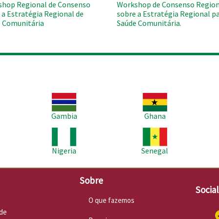
hop Regional de Consenso
Workshop de Consenso Region
 a Estratégia Regional de
sobre a Estratégia Regional pa
 Comunitária
Saúde Comunitária.
Imagem
Imagem
Im
Gambia
Ghana
Imagem
Imagem
Im
Nigeria
Senegal
Sobre
Socia
O que fazemos
de