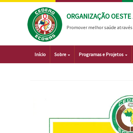
Passar
para
ORGANIZAÇÃO OESTE 
o
conteúdo
Promover melhor saúde através 
principal
Main
Início
Sobre
Programas e Projetos
navigation