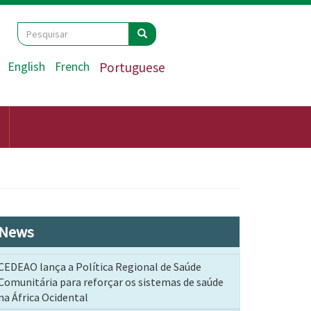
Search
Pesquisar
Pesquisar
English
French
Portuguese
News
CEDEAO lança a Política Regional de Saúde
Comunitária para reforçar os sistemas de saúde
na África Ocidental