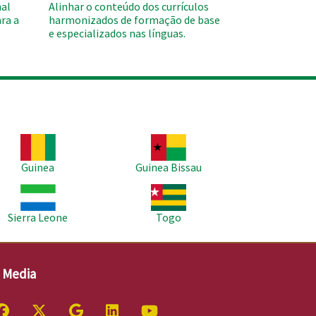
al
Alinhar o conteúdo dos currículos
ra a
harmonizados de formação de base
e especializados nas línguas.
agem
Imagem
Guinea
Guinea Bissau
agem
Imagem
Sierra Leone
Togo
l Media