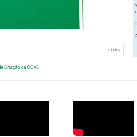
1.71 MB
de Criação da OOAS
O
WAHO
te
Remote
Video