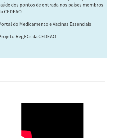
saúde dos pontos de entrada nos países membros
da CEDEAO
Portal do Medicamento e Vacinas Essenciais
Projeto RegECs da CEDEAO
WAHO
Remote
Video