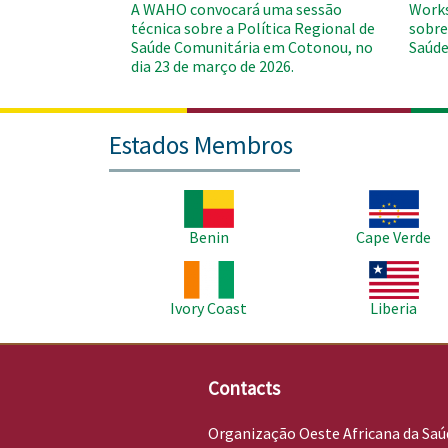
A WAHO convocará uma sessão
Works
técnica sobre a Política Regional de
sobre
Saúde Comunitária em Cotonou, no
Saúde
dia 23 de março de 2026.
Estados Membros
Imagem
Imagem
Benin
Cape Verde
Imagem
Imagem
Ivory Coast
Liberia
Contacts
Organização Oeste Africana da Saú