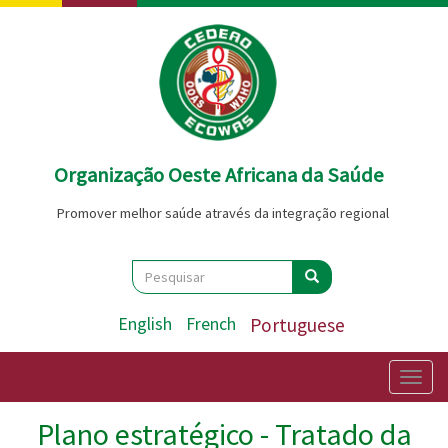
Passar
para
o
conteúdo
principal
Organização Oeste Africana da Saúde
Promover melhor saúde através da integração regional
Search
Pesquisar
Pesquisar
English
French
Portuguese
Togg
navig
Plano estratégico - Tratado da