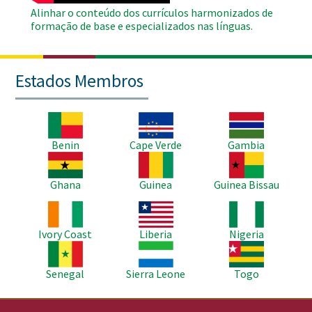
Alinhar o conteúdo dos currículos harmonizados de
formação de base e especializados nas línguas.
Estados Membros
Imagem
Imagem
Imagem
Benin
Cape Verde
Gambia
Imagem
Imagem
Imagem
Ghana
Guinea
Guinea Bissau
Imagem
Imagem
Imagem
Ivory Coast
Liberia
Nigeria
Imagem
Imagem
Imagem
Senegal
Sierra Leone
Togo