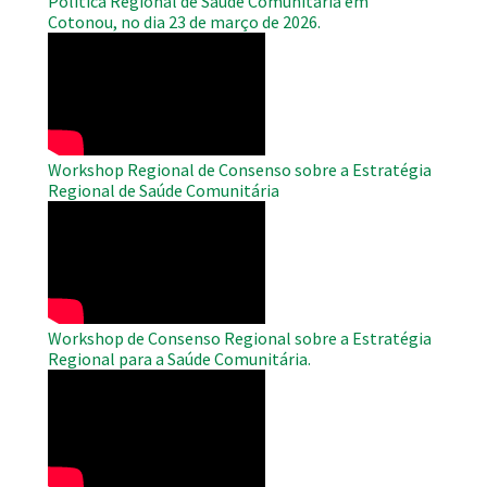
Política Regional de Saúde Comunitária em
Cotonou, no dia 23 de março de 2026.
WAHO
Remote
Video
Workshop Regional de Consenso sobre a Estratégia
Regional de Saúde Comunitária
WAHO
Remote
Video
Workshop de Consenso Regional sobre a Estratégia
Regional para a Saúde Comunitária.
WAHO
Remote
Video