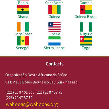
Benin
Cape Verde
Gambia
Imagem
Imagem
Imagem
Ghana
Guinea
Guinea Bissau
Imagem
Imagem
Imagem
Ivory Coast
Liberia
Nigeria
Imagem
Imagem
Imagem
Senegal
Sierra Leone
Togo
Contacts
Organização Oeste Africana da Saúde
01 BP 153 Bobo-Dioulasso 01 / Burkina Faso
(226) 20 97 01 00 / (226) 20 97 57 75
(226) 20 97 57 72
wahooas@wahooas.org