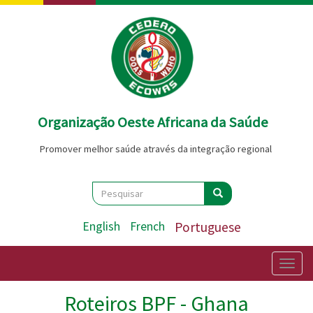
Passar
para
o
conteúdo
principal
Organização Oeste Africana da Saúde
Promover melhor saúde através da integração regional
Search
Pesquisar
Pesquisar
English
French
Portuguese
Togg
navig
Roteiros BPF - Ghana