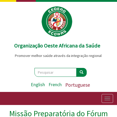
Passar
para
o
conteúdo
principal
Organização Oeste Africana da Saúde
Promover melhor saúde através da integração regional
Search
Pesquisar
Pesquisar
English
French
Portuguese
Togg
navig
Missão Preparatória do Fórum