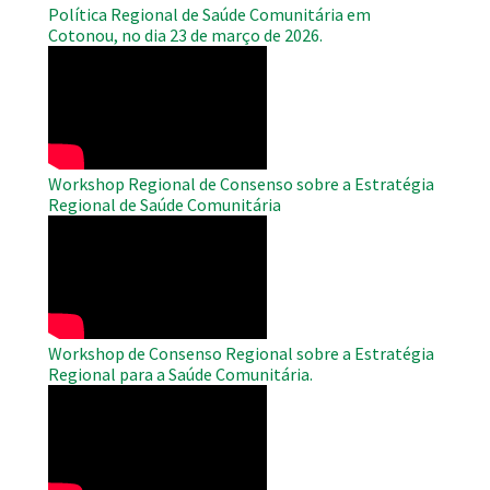
Política Regional de Saúde Comunitária em
Cotonou, no dia 23 de março de 2026.
WAHO
Remote
Video
Workshop Regional de Consenso sobre a Estratégia
Regional de Saúde Comunitária
WAHO
Remote
Video
Workshop de Consenso Regional sobre a Estratégia
Regional para a Saúde Comunitária.
WAHO
Remote
Video