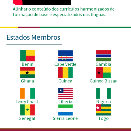
Alinhar o conteúdo dos currículos harmonizados de
formação de base e especializados nas línguas.
Estados Membros
Imagem
Imagem
Imagem
Benin
Cape Verde
Gambia
Imagem
Imagem
Imagem
Ghana
Guinea
Guinea Bissau
Imagem
Imagem
Imagem
Ivory Coast
Liberia
Nigeria
Imagem
Imagem
Imagem
Senegal
Sierra Leone
Togo