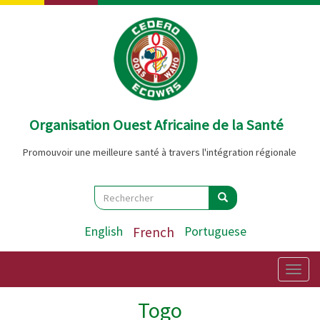
Aller
au
contenu
principal
Organisation Ouest Africaine de la Santé
Promouvoir une meilleure santé à travers l'intégration régionale
Search
Rechercher
Rechercher
English
French
Portuguese
Togg
navig
Togo