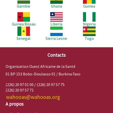
Gambie
Ghana
Guinea
Image
Image
Image
Guinea Bissau
Liberia
Nigeria
Image
Image
Image
Senegal
Sierra Leone
Togo
Contacts
Organisation Ouest Africaine de la Santé
01 BP 153 Bobo-Dioulasso 01 / Burkina Faso
(226) 20 97 01 00 / (226) 20 97 57 75
(226) 20 97 57 72
wahooas@wahooas.org
A propos