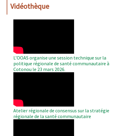
Vidéothèque
WAHO
Remote
Video
L’OOAS organise une session technique sur la
politique régionale de santé communautaire à
Cotonou le 23 mars 2026.
WAHO
Remote
Video
Atelier régionale de consensus sur la stratégie
régionale de la santé communautaire
WAHO
Remote
Video