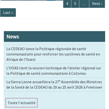
page
précédente
courante
Page
4
Page
5
…
Page
Next ›
suivante
Dernière
Last »
page
News
La CEDEAO lance la Politique régionale de santé
communautaire pour renforcer les systèmes de santé en
Afrique de l’Ouest
L’OOAS tient la session technique de l’atelier régional sur
la Politique de santé communautaire à Cotonou
La Sierra Leone accueillera la 27ᵉ Assemblée des Ministres
de la Santé de la CEDEAO du 20 au 25 avril 2026 à Freetown
Toute l'actualité