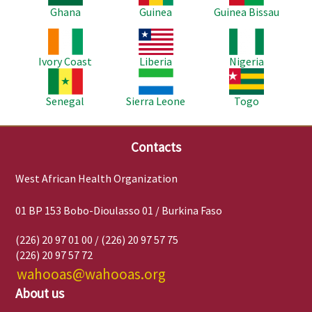
Ghana
Guinea
Guinea Bissau
Image
Image
Image
Ivory Coast
Liberia
Nigeria
Image
Image
Image
Senegal
Sierra Leone
Togo
Contacts
West African Health Organization
01 BP 153 Bobo-Dioulasso 01 / Burkina Faso
(226) 20 97 01 00 / (226) 20 97 57 75
(226) 20 97 57 72
wahooas@wahooas.org
About us