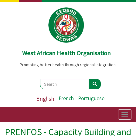
Skip
to
main
content
West African Health Organisation
Promoting better health through regional integration
Search
Search
Search
English
French
Portuguese
Togg
navig
PRENFOS - Capacity Building and