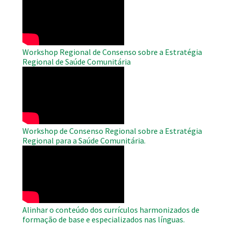
Remote
Video
Workshop Regional de Consenso sobre a Estratégia
Regional de Saúde Comunitária
WAHO
Remote
Video
Workshop de Consenso Regional sobre a Estratégia
Regional para a Saúde Comunitária.
WAHO
Remote
Video
Alinhar o conteúdo dos currículos harmonizados de
formação de base e especializados nas línguas.