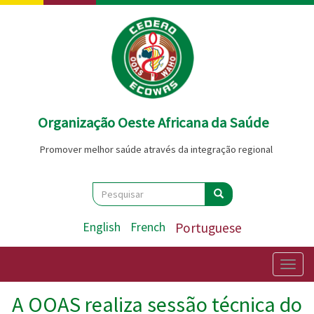
Passar
para
o
conteúdo
principal
Organização Oeste Africana da Saúde
Promover melhor saúde através da integração regional
Search
Pesquisar
Pesquisar
English
French
Portuguese
Togg
navig
A OOAS realiza sessão técnica do