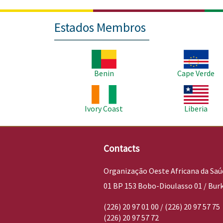
Estados Membros
Imagem
Imagem
Benin
Cape Verde
Imagem
Imagem
Ivory Coast
Liberia
Contacts
Organização Oeste Africana da Saú
01 BP 153 Bobo-Dioulasso 01 / Bur
(226) 20 97 01 00 / (226) 20 97 57 75
(226) 20 97 57 72