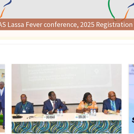
O adoptam política regional histórica sobre
promisso com o reforço dos sistemas de sa
Imagem
Im