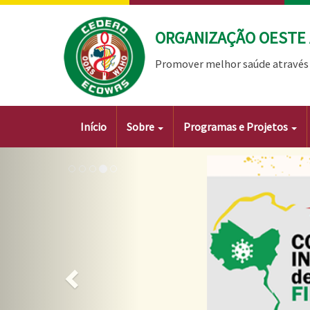
Passar
para
ORGANIZAÇÃO OESTE 
o
conteúdo
Promover melhor saúde através 
principal
Main
Início
Sobre
Programas e Projetos
navigation
Imagem
Anterior