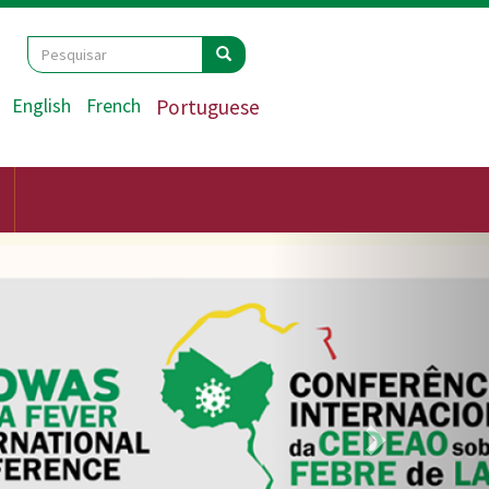
Search
Pesquisar
Pesquisar
English
French
Portuguese
Seguinte