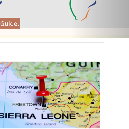
 saúde comunitária e renovam
úde
agem