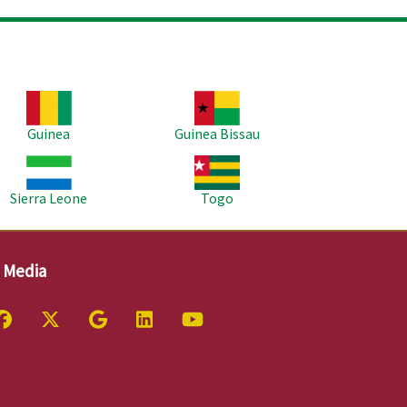
agem
Imagem
Guinea
Guinea Bissau
agem
Imagem
Sierra Leone
Togo
l Media