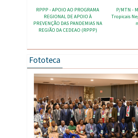
PRSR - Programa Regional de
REDISSE - Re
Saúde Reprodutiva, Planeamento
de vigilância
Familiar e Prevenção do VIH/SIDA
O
na região da CEDEAO
Fototeca
Imagem