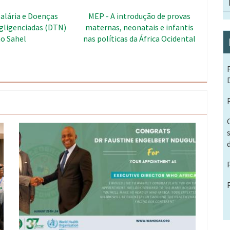
forço dos sistemas
SWEDD - Empoderamento das
 de doenças na África
Mulheres e Dividendo
cidental
Demográfico no Sahel
Imagem