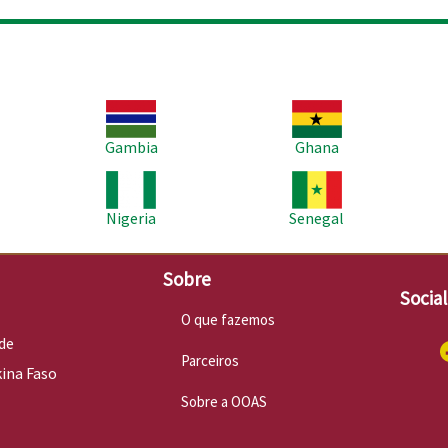
Imagem
Imagem
Im
Gambia
Ghana
Imagem
Imagem
Im
Nigeria
Senegal
Sobre
Socia
O que fazemos
de
Parceiros
kina Faso
Sobre a OOAS