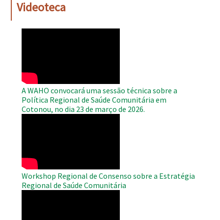
Videoteca
WAHO
Remote
Video
A WAHO convocará uma sessão técnica sobre a
Política Regional de Saúde Comunitária em
Cotonou, no dia 23 de março de 2026.
WAHO
Remote
Video
Workshop Regional de Consenso sobre a Estratégia
Regional de Saúde Comunitária
WAHO
Remote
Video