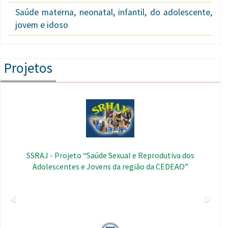
Saúde materna, neonatal, infantil, do adolescente,
jovem e idoso
Projetos
Anterior
Segui
Imagem
SSRAJ - Projeto “Saúde Sexual e Reprodutiva dos
Adolescentes e Jovens da região da CEDEAO”
Imagem