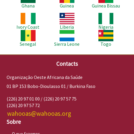
Ghana
Guinea
Guinea Bissau
Imagem
Imagem
Imagem
Ivory Coast
Liberia
Nigeria
Imagem
Imagem
Imagem
Senegal
Sierra Leone
Togo
Contacts
Organização Oeste Africana da Saúde
01 BP 153 Bobo-Dioulasso 01 / Burkina Faso
(226) 20 97 01 00 / (226) 20 97 57 75
(226) 20 97 57 72
wahooas@wahooas.org
Sobre
O que fazemos