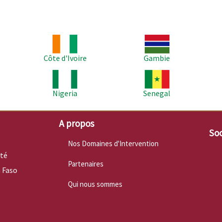
Image
Image
Im
Côte d'Ivoire
Gambie
Image
Image
Im
Nigeria
Senegal
A propos
Soc
Nos Domaines d'Intervention
nté
Partenaires
 Faso
Qui nous sommes