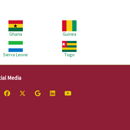
age
Image
Ghana
Guinea
age
Image
Sierra Leone
Togo
ial Media