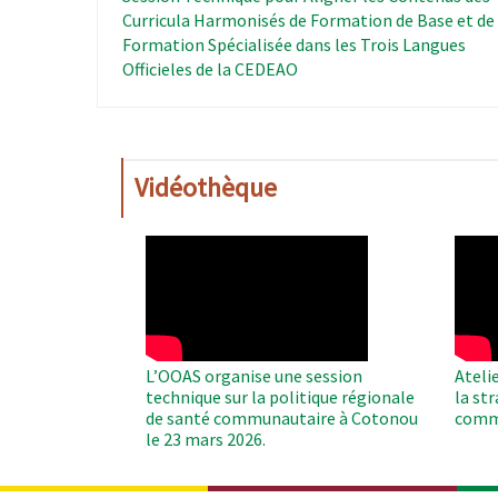
Curricula Harmonisés de Formation de Base et de
Formation Spécialisée dans les Trois Langues
Officieles de la CEDEAO
Vidéothèque
WAHO
WAH
Remote
Remo
Video
Video
L’OOAS organise une session
Ateli
technique sur la politique régionale
la st
de santé communautaire à Cotonou
comm
le 23 mars 2026.