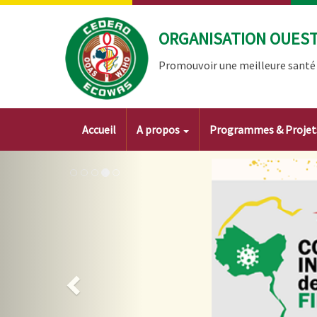
Aller
au
ORGANISATION OUEST 
contenu
principal
Promouvoir une meilleure santé à
Main
Accueil
A propos
Programmes & Proje
navigation
Image
Précédent