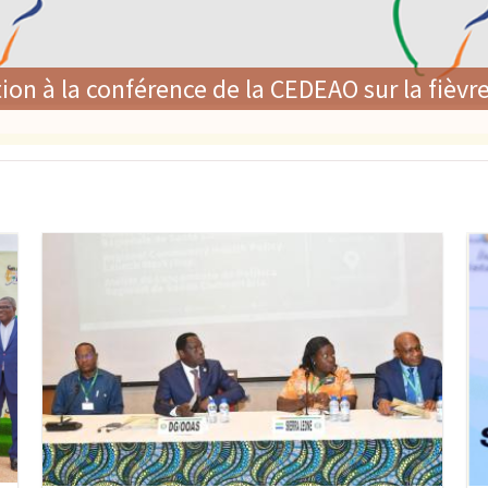
é de la CEDEAO adoptent une politique régiona
lent leur engagement en faveur du renforce
Image
Im