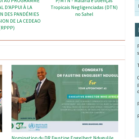
- Renforcement des
SWEDD - Autonomisation des
de Surveillance des
Femmes et Dividende
n Afrique de l’Ouest
Démographique au Sahel
Image
Nomination du DR Faustine Engelbert Ndugulile