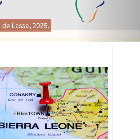
le historique sur la santé
ment des systèmes de santé
age