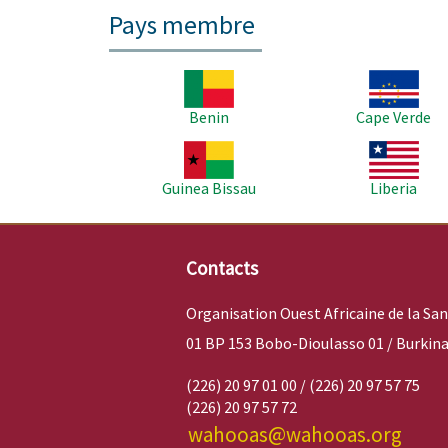
Pays membre
Image
Image
Benin
Cape Verde
Image
Image
Guinea Bissau
Liberia
Contacts
Organisation Ouest Africaine de la Sa
01 BP 153 Bobo-Dioulasso 01 / Burkina
(226) 20 97 01 00 / (226) 20 97 57 75
(226) 20 97 57 72
wahooas@wahooas.org