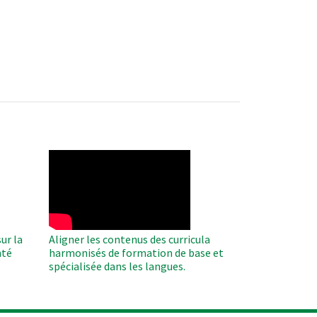
WAHO
Remote
Video
ur la
Aligner les contenus des curricula
nté
harmonisés de formation de base et
spécialisée dans les langues.