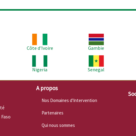
Image
Image
Im
Côte d'Ivoire
Gambie
Image
Image
Im
Nigeria
Senegal
A propos
Soc
Nos Domaines d'Intervention
nté
Partenaires
 Faso
Qui nous sommes