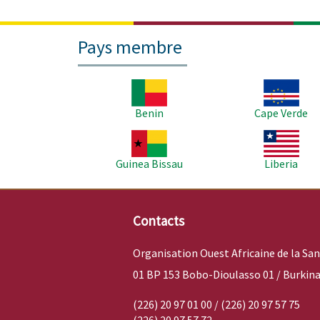
Pays membre
Image
Image
Benin
Cape Verde
Image
Image
Guinea Bissau
Liberia
Contacts
Organisation Ouest Africaine de la Sa
01 BP 153 Bobo-Dioulasso 01 / Burkina
(226) 20 97 01 00 / (226) 20 97 57 75
(226) 20 97 57 72