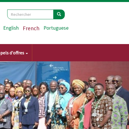
Search
Rechercher
Rechercher
English
French
Portuguese
pels d'offres
Suivant