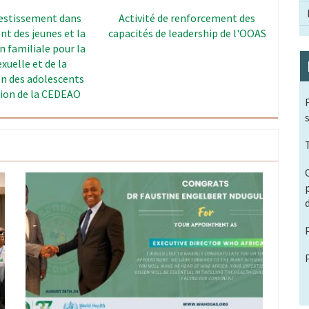
adership Capacity
RAD - Action Through Data
hening Project
Image