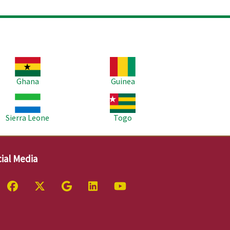
age
Image
Ghana
Guinea
age
Image
Sierra Leone
Togo
ial Media