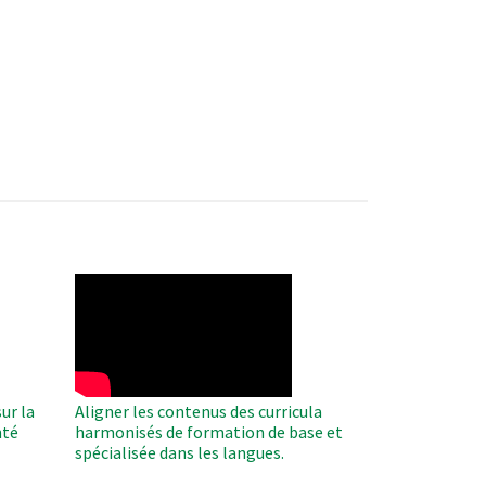
WAHO
Remote
Video
ur la
Aligner les contenus des curricula
nté
harmonisés de formation de base et
spécialisée dans les langues.