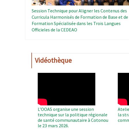
Session Technique pour Aligner les Contenus des
Curricula Harmonisés de Formation de Base et de
Formation Spécialisée dans les Trois Langues
Officieles de la CEDEAO
Vidéothèque
WAHO
WAH
Remote
Remo
Video
Video
L’OOAS organise une session
Ateli
technique sur la politique régionale
la st
de santé communautaire à Cotonou
comm
le 23 mars 2026.