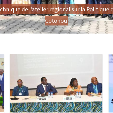
um des Premières Dames sur la Tolérance Zéro
Genre
Image
Im