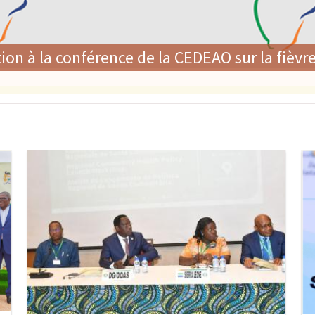
é de la CEDEAO adoptent une politique régiona
lent leur engagement en faveur du renforce
Image
Im