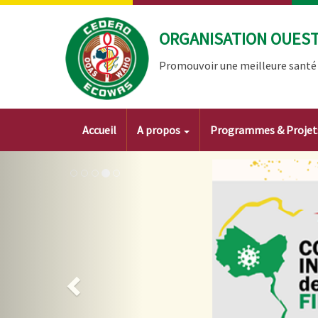
Aller
au
ORGANISATION OUEST 
contenu
principal
Promouvoir une meilleure santé à
Main
Accueil
A propos
Programmes & Proje
navigation
Image
Précédent