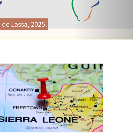
le historique sur la santé
ment des systèmes de santé
age