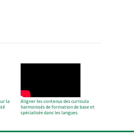
WAHO
Remote
Video
ur la
Aligner les contenus des curricula
nté
harmonisés de formation de base et
spécialisée dans les langues.