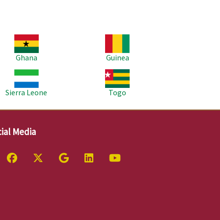
age
Image
Ghana
Guinea
age
Image
Sierra Leone
Togo
ial Media