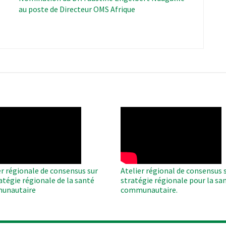
au poste de Directeur OMS Afrique
O
WAHO
te
Remote
Video
er régionale de consensus sur
Atelier régional de consensus s
ratégie régionale de la santé
stratégie régionale pour la sa
unautaire
communautaire.