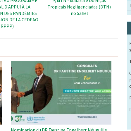
 Renforcement des
SWEDD - Autonomisation des
e Surveillance des
Femmes et Dividende
 Afrique de l’Ouest
Démographique au Sahel
Image
Nomination du DR Faustine Engelbert Ndugulile