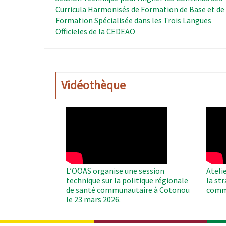
Curricula Harmonisés de Formation de Base et de
Formation Spécialisée dans les Trois Langues
Officieles de la CEDEAO
Vidéothèque
WAHO
WAH
Remote
Remo
Video
Video
L’OOAS organise une session
Ateli
technique sur la politique régionale
la st
de santé communautaire à Cotonou
comm
le 23 mars 2026.