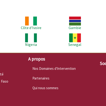
Image
Image
Im
Côte d'Ivoire
Gambie
Image
Image
Im
Nigeria
Senegal
A propos
Soc
Nos Domaines d'Intervention
nté
Partenaires
 Faso
Qui nous sommes