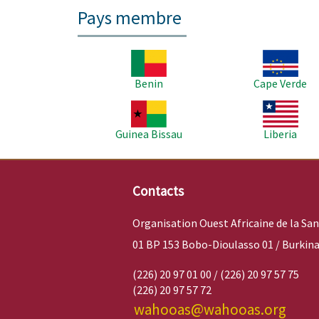
Pays membre
Image
Image
Benin
Cape Verde
Image
Image
Guinea Bissau
Liberia
Contacts
Organisation Ouest Africaine de la Sa
01 BP 153 Bobo-Dioulasso 01 / Burkina
(226) 20 97 01 00 / (226) 20 97 57 75
(226) 20 97 57 72
wahooas@wahooas.org